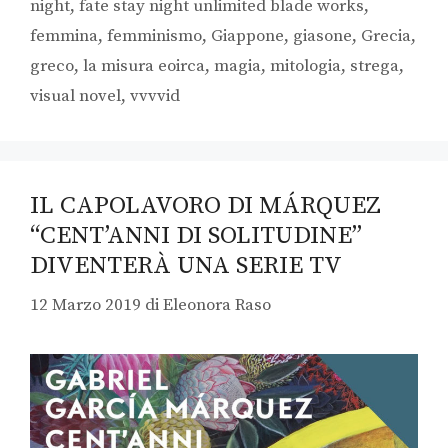
night
,
fate stay night unlimited blade works
,
femmina
,
femminismo
,
Giappone
,
giasone
,
Grecia
,
greco
,
la misura eoirca
,
magia
,
mitologia
,
strega
,
visual novel
,
vvvvid
IL CAPOLAVORO DI MÁRQUEZ
“CENT’ANNI DI SOLITUDINE”
DIVENTERÀ UNA SERIE TV
12 Marzo 2019
di
Eleonora Raso