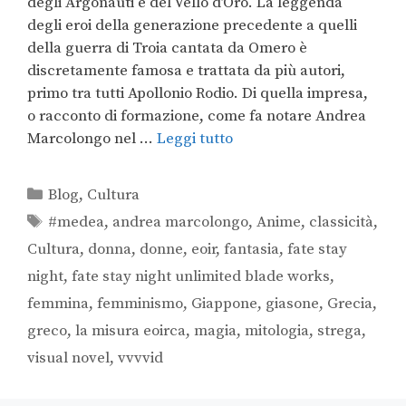
degli Argonauti e del Vello d’Oro. La leggenda
degli eroi della generazione precedente a quelli
della guerra di Troia cantata da Omero è
discretamente famosa e trattata da più autori,
primo tra tutti Apollonio Rodio. Di quella impresa,
o racconto di formazione, come fa notare Andrea
Marcolongo nel …
Leggi tutto
Blog
,
Cultura
#medea
,
andrea marcolongo
,
Anime
,
classicità
,
Cultura
,
donna
,
donne
,
eoir
,
fantasia
,
fate stay
night
,
fate stay night unlimited blade works
,
femmina
,
femminismo
,
Giappone
,
giasone
,
Grecia
,
greco
,
la misura eoirca
,
magia
,
mitologia
,
strega
,
visual novel
,
vvvvid