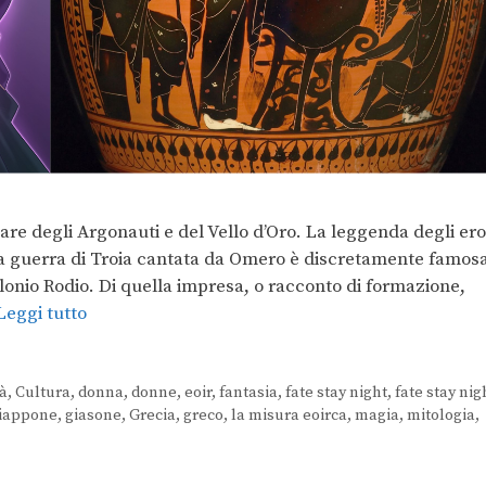
are degli Argonauti e del Vello d’Oro. La leggenda degli ero
la guerra di Troia cantata da Omero è discretamente famos
ollonio Rodio. Di quella impresa, o racconto di formazione,
Leggi tutto
tà
,
Cultura
,
donna
,
donne
,
eoir
,
fantasia
,
fate stay night
,
fate stay nig
iappone
,
giasone
,
Grecia
,
greco
,
la misura eoirca
,
magia
,
mitologia
,