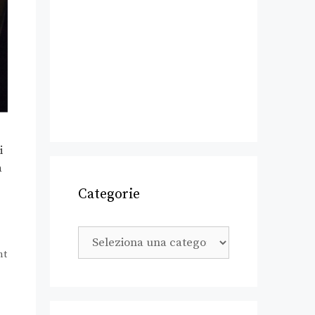
i
a
Categorie
ht