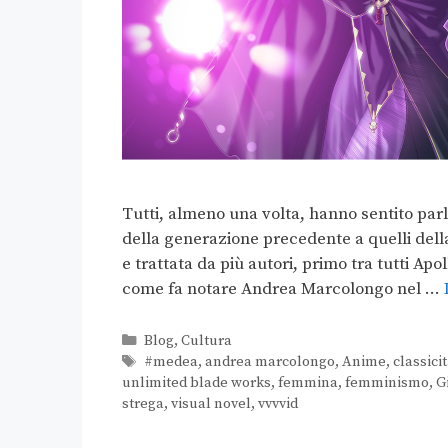
Tutti, almeno una volta, hanno sentito parl
della generazione precedente a quelli del
e trattata da più autori, primo tra tutti Ap
come fa notare Andrea Marcolongo nel …
Blog
,
Cultura
#medea
,
andrea marcolongo
,
Anime
,
classici
unlimited blade works
,
femmina
,
femminismo
,
G
strega
,
visual novel
,
vvvvid