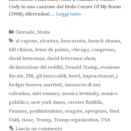
Cody in una canzone dal titolo Corner Of My Room
(2008), riferendosi …
Leggi tutto
Giornale
,
Storia
al capone
,
alcatraz
,
bancarotta
,
barack obama
,
bill clinton
,
brian de palma
,
chicago
,
congresso
,
david letterman
,
david letterman show
,
dichiarazione dei redditi
,
Donald Trump
,
evasione
fiscale
,
FBI
,
gli intoccabili
,
hotel
,
impeachment
,
j
hedgar hoover
,
marriott
,
massacro di san
valentino
,
mitt romney
,
monica lewinsky
,
nemico
pubblico
,
new york times
,
orestes fintiklis
,
Panama
,
proibizionismo
,
sexgate
,
spergiuro
,
Stati
Uniti
,
tasse
,
Trump
,
Trump organization
,
USA
Lascia un commento