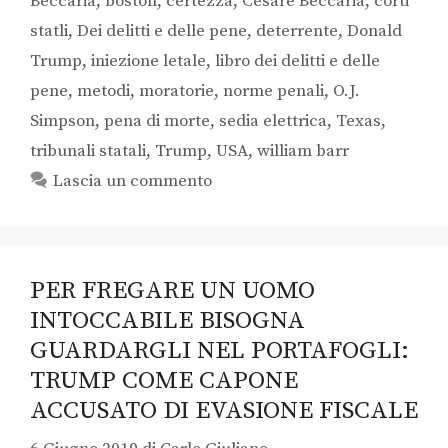
Beccaria
,
boston
,
certezza
,
Cesare Beccaria
,
corti
statli
,
Dei delitti e delle pene
,
deterrente
,
Donald
Trump
,
iniezione letale
,
libro dei delitti e delle
pene
,
metodi
,
moratorie
,
norme penali
,
O.J.
Simpson
,
pena di morte
,
sedia elettrica
,
Texas
,
tribunali statali
,
Trump
,
USA
,
william barr
Lascia un commento
PER FREGARE UN UOMO
INTOCCABILE BISOGNA
GUARDARGLI NEL PORTAFOGLI:
TRUMP COME CAPONE
ACCUSATO DI EVASIONE FISCALE