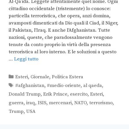
Al-Qāʿida. Leggete attentamente quel nome. Ogni
cittadino occidentale (tristemente) lo conosce:
particella terroristica, che opera, anzi domina,
avamposti dimenticati da Dio quali il Ciad, il Niger,
il Pakistan, l’Iraq. E anche l’Afghanistan. Tutte
nazioni, queste, che paradossalmente vengono
tenute da conto proprio in virtù della presenza
terroristica al loro interno. E le soluzioni a questo
…
Leggi tutto
Esteri
,
Giornale
,
Politica Estera
#afghanistan
,
#medio-oriente
,
al qaeda
,
Donald Trump
,
Erik Prince
,
esercito
,
Esteri
,
guerra
,
iraq
,
ISIS
,
mercenari
,
NATO
,
terrorismo
,
Trump
,
USA