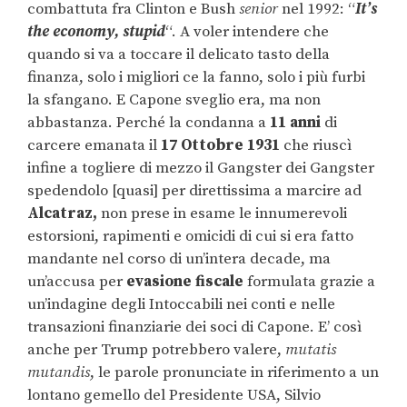
combattuta fra Clinton e Bush
senior
nel 1992: “
It’s
the economy, stupid
“. A voler intendere che
quando si va a toccare il delicato tasto della
finanza, solo i migliori ce la fanno, solo i più furbi
la sfangano. E Capone sveglio era, ma non
abbastanza. Perché la condanna a
11 anni
di
carcere emanata il
17 Ottobre 1931
che riuscì
infine a togliere di mezzo il Gangster dei Gangster
spedendolo [quasi] per direttissima a marcire ad
Alcatraz,
non prese in esame le innumerevoli
estorsioni, rapimenti e omicidi di cui si era fatto
mandante nel corso di un’intera decade, ma
un’accusa per
evasione fiscale
formulata grazie a
un’indagine degli Intoccabili nei conti e nelle
transazioni finanziarie dei soci di Capone. E’ così
anche per Trump potrebbero valere,
mutatis
mutandis
, le parole pronunciate in riferimento a un
lontano gemello del Presidente USA, Silvio