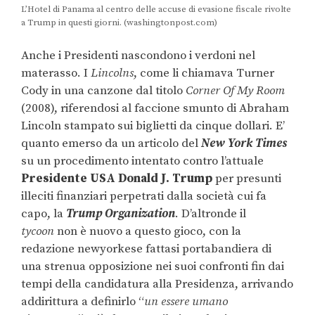
L’Hotel di Panama al centro delle accuse di evasione fiscale rivolte
a Trump in questi giorni. (washingtonpost.com)
Anche i Presidenti nascondono i verdoni nel
materasso. I
Lincolns
, come li chiamava Turner
Cody in una canzone dal titolo
Corner Of My Room
(2008), riferendosi al faccione smunto di Abraham
Lincoln stampato sui biglietti da cinque dollari. E’
quanto emerso da un articolo del
New York Times
su un procedimento intentato contro l’attuale
Presidente USA Donald J. Trump
per presunti
illeciti finanziari perpetrati dalla società cui fa
capo, la
Trump Organization
. D’altronde il
tycoon
non è nuovo a questo gioco, con la
redazione newyorkese fattasi portabandiera di
una strenua opposizione nei suoi confronti fin dai
tempi della candidatura alla Presidenza, arrivando
addirittura a definirlo “
un
essere umano