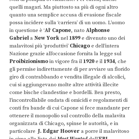
quelli magari. Ma piuttosto sa più di ogni altro
quanto una semplice accusa di evasione fiscale
possa incidere sulla ‘carriera’ di un uomo. L’uomo
in questione è ‘
Al
‘
Capone
, nato
Alphonse
Gabriel
a
New York
nel
1899
e divenuto uno dei
malavitosi più ‘produttivi’
Chicago
e dell’intera
Nazione grazie all’occasione fornita la legge sul
Proibizionismo
in vigore fra il
1920
e il
1934
, che
gli permise indirettamente di per avviare un florido
giro di contrabbando e vendita illegale di alcolici,
cui si aggiungevano molte altre attività illecite
come bische clandestine e bordelli. Ben presto,
l’incontrollabile ondata di omicidi e regolamenti di
conti fra bande di cui Capone si fece mandante per
ottenere il monopolio sul controllo della malavita
organizzata di Chicago, spinse le autorità, e in
particolare
J. Edgar Hoover
a porre il malavitoso
in cima alla lista dei
Most
Wanted
dell’
FBI
,