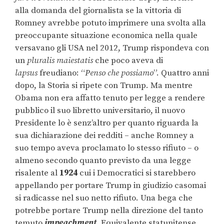
alla domanda del giornalista se la vittoria di
Romney avrebbe potuto imprimere una svolta alla
preoccupante situazione economica nella quale
versavano gli USA nel 2012, Trump rispondeva con
un
pluralis maiestatis
che poco aveva di
lapsus
freudiano: “
Penso che possiamo
”. Quattro anni
dopo, la Storia si ripete con Trump. Ma mentre
Obama non era affatto tenuto per legge a rendere
pubblico il suo libretto universitario, il nuovo
Presidente lo è senz’altro per quanto riguarda la
sua dichiarazione dei redditi – anche Romney a
suo tempo aveva proclamato lo stesso rifiuto – o
almeno secondo quanto previsto da una legge
risalente al
1924
cui i Democratici si starebbero
appellando per portare Trump in giudizio casomai
si radicasse nel suo netto rifiuto. Una bega che
potrebbe portare Trump nella direzione del tanto
temuto
impeachment
. Equivalente statunitense