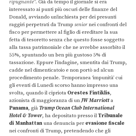
ripugnante
”. Già da tempo il giornale si era
interessato ai punti più oscuri delle finanze del
Donald, avviando un’inchiesta per dei presunti
raggiri perpetrati da Trump
senior
nei confronti del
fisco per permettere al figlio di ereditare la sua
fetta di tesoretto senza che questo fosse soggetto
alla tassa patrimoniale che ne avrebbe assorbito il
55%, spuntando un ben più gustoso 5% di
tassazione. Eppure l’indagine, smentita dai Trump,
cadde nel dimenticatoio e non portò ad alcun
procedimento penale. Temporanea ‘impunità’ cui
gli eventi di Lunedì scorso hanno impresso una
svolta, quando il cipriota
Orestes Fintiklis
,
azionista di maggioranza di un
JW Marriott
a
Panama
, già
Trump Ocean Club International
Hotel & Tower
, ha depositato presso il
Tribunale
di Manhattan
una denuncia per
evasione fiscale
nei confronti di Trump, pretendendo che gli