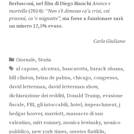
Berlusconi, nel film di Diego Bianchi
Arance e
martello
(2014): “
Non s’è dimesso ca’a crisi, coi
processi, co ‘e mignotte”,
ma forse a funzionare sarà
un misero 12,5% evaso.
Carlo Giuliano
Giornale
,
Storia
al capone
,
alcatraz
,
bancarotta
,
barack obama
,
bill clinton
,
brian de palma
,
chicago
,
congresso
,
david letterman
,
david letterman show
,
dichiarazione dei redditi
,
Donald Trump
,
evasione
fiscale
,
FBI
,
gli intoccabili
,
hotel
,
impeachment
,
j
hedgar hoover
,
marriott
,
massacro di san
valentino
,
mitt romney
,
monica lewinsky
,
nemico
pubblico
,
new york times
,
orestes fintiklis
,