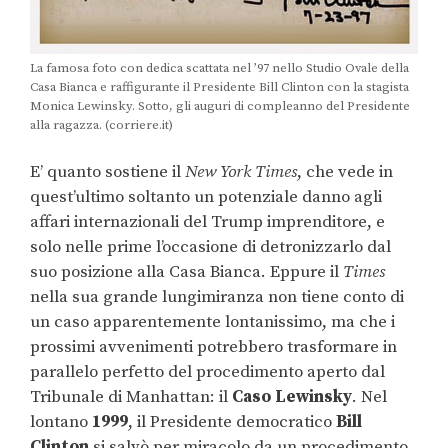
La famosa foto con dedica scattata nel ’97 nello Studio Ovale della
Casa Bianca e raffigurante il Presidente Bill Clinton con la stagista
Monica Lewinsky. Sotto, gli auguri di compleanno del Presidente
alla ragazza. (corriere.it)
E’ quanto sostiene il
New York Times
, che vede in
quest’ultimo soltanto un potenziale danno agli
affari internazionali del Trump imprenditore, e
solo nelle prime l’occasione di detronizzarlo dal
suo posizione alla Casa Bianca. Eppure il
Times
nella sua grande lungimiranza non tiene conto di
un caso apparentemente lontanissimo, ma che i
prossimi avvenimenti potrebbero trasformare in
parallelo perfetto del procedimento aperto dal
Tribunale di Manhattan: il
Caso Lewinsky
. Nel
lontano
1999
, il Presidente democratico
Bill
Clinton
si salvò per miracolo da un procedimento