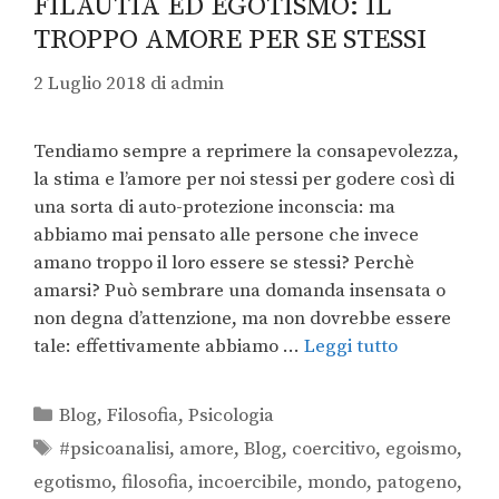
FILAUTÌA ED EGOTISMO: IL
TROPPO AMORE PER SE STESSI
2 Luglio 2018
di
admin
Tendiamo sempre a reprimere la consapevolezza,
la stima e l’amore per noi stessi per godere così di
una sorta di auto-protezione inconscia: ma
abbiamo mai pensato alle persone che invece
amano troppo il loro essere se stessi? Perchè
amarsi? Può sembrare una domanda insensata o
non degna d’attenzione, ma non dovrebbe essere
tale: effettivamente abbiamo …
Leggi tutto
Blog
,
Filosofia
,
Psicologia
#psicoanalisi
,
amore
,
Blog
,
coercitivo
,
egoismo
,
egotismo
,
filosofia
,
incoercibile
,
mondo
,
patogeno
,