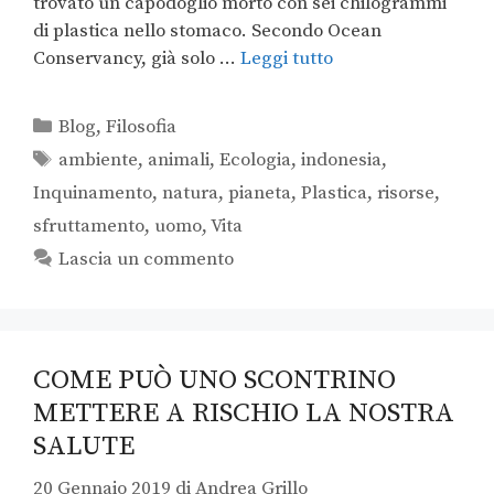
trovato un capodoglio morto con sei chilogrammi
di plastica nello stomaco. Secondo Ocean
Conservancy, già solo …
Leggi tutto
Blog
,
Filosofia
ambiente
,
animali
,
Ecologia
,
indonesia
,
Inquinamento
,
natura
,
pianeta
,
Plastica
,
risorse
,
sfruttamento
,
uomo
,
Vita
Lascia un commento
COME PUÒ UNO SCONTRINO
METTERE A RISCHIO LA NOSTRA
SALUTE
20 Gennaio 2019
di
Andrea Grillo