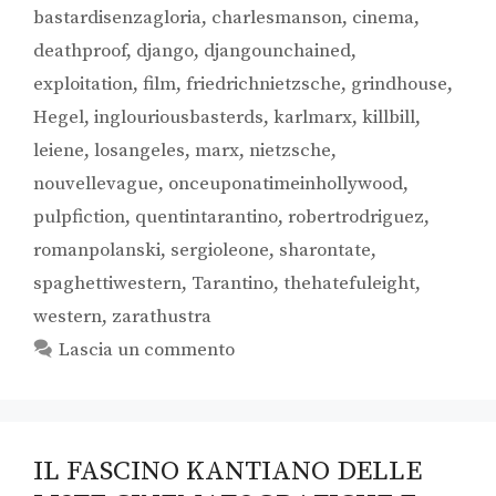
bastardisenzagloria
,
charlesmanson
,
cinema
,
deathproof
,
django
,
djangounchained
,
exploitation
,
film
,
friedrichnietzsche
,
grindhouse
,
Hegel
,
inglouriousbasterds
,
karlmarx
,
killbill
,
leiene
,
losangeles
,
marx
,
nietzsche
,
nouvellevague
,
onceuponatimeinhollywood
,
pulpfiction
,
quentintarantino
,
robertrodriguez
,
romanpolanski
,
sergioleone
,
sharontate
,
spaghettiwestern
,
Tarantino
,
thehatefuleight
,
western
,
zarathustra
Lascia un commento
IL FASCINO KANTIANO DELLE