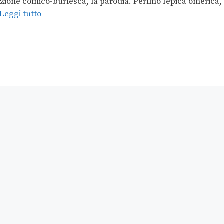
ezione comico-burlesca, la parodia. Perfino l’epica omerica,
Leggi tutto