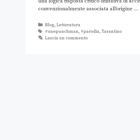
una logica risposta critico-imitativa di acc
convenzionalmente associata all’origine …
Blog
,
Letteratura
#onepunchman
,
#parodia
,
Tarantino
Lascia un commento