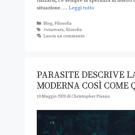
rialzarsi, c’è sempre la speranza in nostro
situazione. …
Leggi tutto
Blog
,
Filosofia
#starwars
,
filosofia
Lascia un commento
PARASITE DESCRIVE L
MODERNA COSÌ COME Q
10 Maggio 2020
di
Christopher Pisano