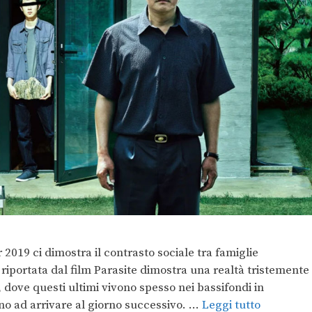
 2019 ci dimostra il contrasto sociale tra famiglie
e riportata dal film Parasite dimostra una realtà tristemente
ri, dove questi ultimi vivono spesso nei bassifondi in
o ad arrivare al giorno successivo. …
Leggi tutto