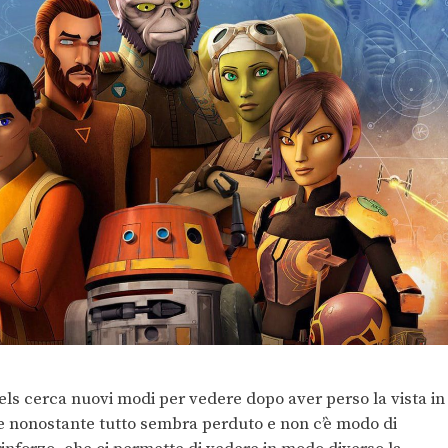
bels cerca nuovi modi per vedere dopo aver perso la vista in
he nonostante tutto sembra perduto e non c’è modo di