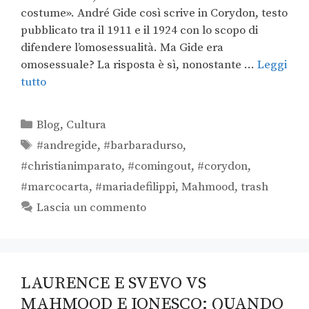
costume». André Gide così scrive in Corydon, testo
pubblicato tra il 1911 e il 1924 con lo scopo di
difendere l’omosessualità. Ma Gide era
omosessuale? La risposta è sì, nonostante …
Leggi
tutto
Blog
,
Cultura
#andregide
,
#barbaradurso
,
#christianimparato
,
#comingout
,
#corydon
,
#marcocarta
,
#mariadefilippi
,
Mahmood
,
trash
Lascia un commento
LAURENCE E SVEVO VS
MAHMOOD E IONESCO: QUANDO