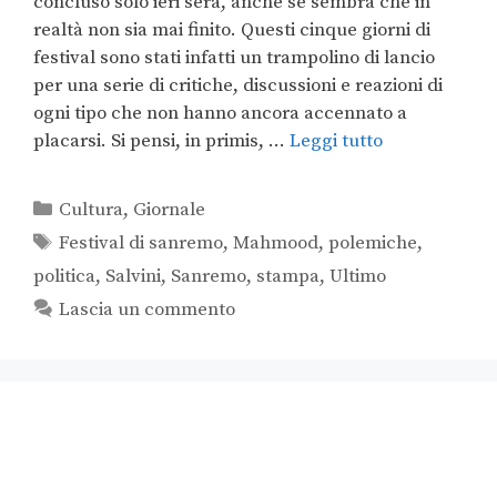
concluso solo ieri sera, anche se sembra che in
realtà non sia mai finito. Questi cinque giorni di
festival sono stati infatti un trampolino di lancio
per una serie di critiche, discussioni e reazioni di
ogni tipo che non hanno ancora accennato a
placarsi. Si pensi, in primis, …
Leggi tutto
Cultura
,
Giornale
Festival di sanremo
,
Mahmood
,
polemiche
,
politica
,
Salvini
,
Sanremo
,
stampa
,
Ultimo
Lascia un commento