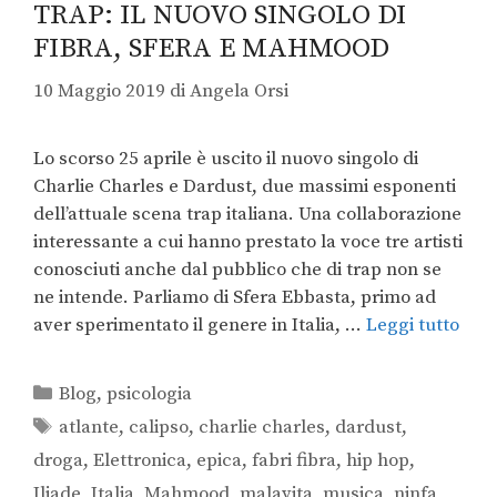
TRAP: IL NUOVO SINGOLO DI
FIBRA, SFERA E MAHMOOD
10 Maggio 2019
di
Angela Orsi
Lo scorso 25 aprile è uscito il nuovo singolo di
Charlie Charles e Dardust, due massimi esponenti
dell’attuale scena trap italiana. Una collaborazione
interessante a cui hanno prestato la voce tre artisti
conosciuti anche dal pubblico che di trap non se
ne intende. Parliamo di Sfera Ebbasta, primo ad
aver sperimentato il genere in Italia, …
Leggi tutto
Blog
,
psicologia
atlante
,
calipso
,
charlie charles
,
dardust
,
droga
,
Elettronica
,
epica
,
fabri fibra
,
hip hop
,
Iliade
,
Italia
,
Mahmood
,
malavita
,
musica
,
ninfa
,