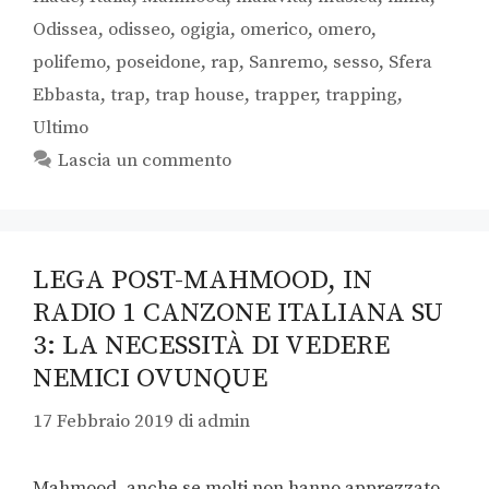
Odissea
,
odisseo
,
ogigia
,
omerico
,
omero
,
polifemo
,
poseidone
,
rap
,
Sanremo
,
sesso
,
Sfera
Ebbasta
,
trap
,
trap house
,
trapper
,
trapping
,
Ultimo
Lascia un commento
LEGA POST-MAHMOOD, IN
RADIO 1 CANZONE ITALIANA SU
3: LA NECESSITÀ DI VEDERE
NEMICI OVUNQUE
17 Febbraio 2019
di
admin
Mahmood, anche se molti non hanno apprezzato,