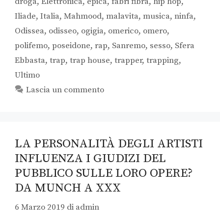
droga
,
Elettronica
,
epica
,
fabri fibra
,
hip hop
,
Iliade
,
Italia
,
Mahmood
,
malavita
,
musica
,
ninfa
,
Odissea
,
odisseo
,
ogigia
,
omerico
,
omero
,
polifemo
,
poseidone
,
rap
,
Sanremo
,
sesso
,
Sfera
Ebbasta
,
trap
,
trap house
,
trapper
,
trapping
,
Ultimo
Lascia un commento
LA PERSONALITÀ DEGLI ARTISTI
INFLUENZA I GIUDIZI DEL
PUBBLICO SULLE LORO OPERE?
DA MUNCH A XXX
6 Marzo 2019
di
admin