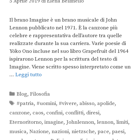
5 Aprile 2019
di
Elena Bellinello
Il brano Imagine è un brano musicale di John
Lennon pubblicato nel 1971. È la canzone più
celebre e rappresentativa dell’autore tra quelle
realizzate durante la sua carriera. Varie poesie di
Yōko Ono incluse nel suo libro Grapefruit del 1964
ispirarono Lennon per la scrittura del testo di
Imagine. Viene scritto spesso interpretato come un
…
Leggi tutto
Blog
,
Filosofia
#patria
,
#uomini
,
#vivere
,
abisso
,
apolide
,
canzone
,
caos
,
confini
,
conflitti
,
diresi
,
Eternoritorno
,
imagine
,
Johnlennon
,
lennon
,
limiti
,
musica
,
Nazione
,
nazioni
,
nietzsche
,
pace
,
paesi
,