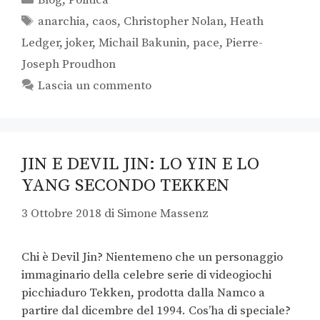
Blog
,
Politica
anarchia
,
caos
,
Christopher Nolan
,
Heath
Ledger
,
joker
,
Michail Bakunin
,
pace
,
Pierre-
Joseph Proudhon
Lascia un commento
JIN E DEVIL JIN: LO YIN E LO
YANG SECONDO TEKKEN
3 Ottobre 2018
di
Simone Massenz
Chi è Devil Jin? Nientemeno che un personaggio
immaginario della celebre serie di videogiochi
picchiaduro Tekken, prodotta dalla Namco a
partire dal dicembre del 1994. Cos’ha di speciale?