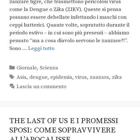
zanzare tigre, che trasmettono pericolosi virus
come la Dengue o Zika (ZIKV). Queste si pensa
possano essere debellate infettando i maschi con
ceppi batterici. Quante volte, sopratutto durante il
periodo estivo – in cui sono più presenti – abbiamo
pensato “ma a cosa diavolo servono le zanzare?!”.
Sono …
Leggi tutto
Giornale
,
Scienza
Asia
,
dengue
,
epidemia
,
virus
,
zanzara
,
zika
Lascia un commento
THE LAST OF US E I PROMESSI
SPOSI: COME SOPRAVVIVERE
ALL’APOCALISSE