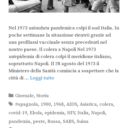
Nel 1973 un’ondata pandemica colpì il sud Italia. In
poche settimane la situazione rientrò grazie ad
una profilassi vaccinale senza precedenti nel
nostro paese. Il colera a Napoli Nel 1973
un’epidemia di colera colpì il meridione italiano,
soprattutto Napoli. Il 28 agosto del 1973 il
Ministero della Sanità comincia a sospettare che la
città di …
Leggi tutto
Giornale
,
Storia
#spagnola
,
1900
,
1968
,
AIDS
,
Asiatica
,
colera
,
covid-19
,
Ebola
,
epidemia
,
HIV
,
Italia
,
Napoli
,
pandemia
,
peste
,
Russa
,
SARS
,
Suina