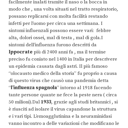
facilmente inalati tramite il naso o la bocca in
modo che , una volta situati nel tratto respiratorio,
possano replicarsi con molta facilità restando
infetti per l’uomo per circa una settimana. I
sintomi influenzali possono essere vari: febbre
alta, dolori ossei, mal di testa , mal di gola.I
sintomi dell’influenza furono descritti da
Ippocrate
più di 2400 anni fa , ma il termine
preciso fu coniato nel 1400 in Italia per descrivere
un epidemia causata dagli astri. Il più famoso
“olocausto medico della storia” fu proprio a causa
di questo virus che causò una pandemia detta
“
l’influenza spagnola
” intorno al 1918 facendo
tante persone quante ne fece la peste nera ( circa
50 milioni).Dal
1933
, grazie agli studi britannici , si
è riusciti ad isolare il virus capandone la struttura
e i vari tipi. L’emoagglutinina e la neuraminidasi
vanno incontro a delle variazioni che modificano le