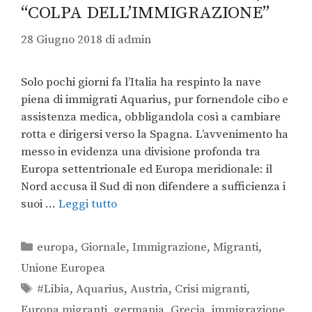
“COLPA DELL’IMMIGRAZIONE”
28 Giugno 2018
di
admin
Solo pochi giorni fa l’Italia ha respinto la nave
piena di immigrati Aquarius, pur fornendole cibo e
assistenza medica, obbligandola così a cambiare
rotta e dirigersi verso la Spagna. L’avvenimento ha
messo in evidenza una divisione profonda tra
Europa settentrionale ed Europa meridionale: il
Nord accusa il Sud di non difendere a sufficienza i
suoi …
Leggi tutto
europa
,
Giornale
,
Immigrazione
,
Migranti
,
Unione Europea
#Libia
,
Aquarius
,
Austria
,
Crisi migranti
,
Europa migranti
,
germania
,
Grecia
,
immigrazione
,