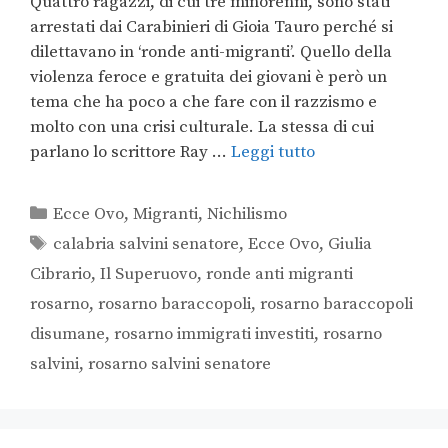
Quattro ragazzi, di cui tre minorenni, sono stati
arrestati dai Carabinieri di Gioia Tauro perché si
dilettavano in ‘ronde anti-migranti’. Quello della
violenza feroce e gratuita dei giovani è però un
tema che ha poco a che fare con il razzismo e
molto con una crisi culturale. La stessa di cui
parlano lo scrittore Ray …
Leggi tutto
Ecce Ovo
,
Migranti
,
Nichilismo
calabria salvini senatore
,
Ecce Ovo
,
Giulia
Cibrario
,
Il Superuovo
,
ronde anti migranti
rosarno
,
rosarno baraccopoli
,
rosarno baraccopoli
disumane
,
rosarno immigrati investiti
,
rosarno
salvini
,
rosarno salvini senatore