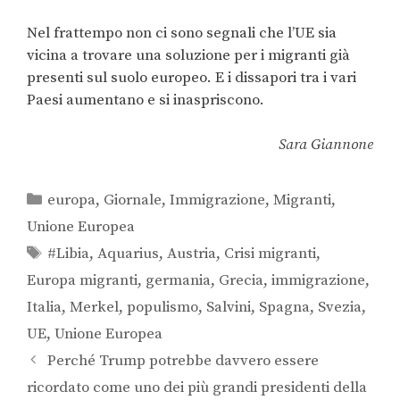
Nel frattempo non ci sono segnali che l’UE sia
vicina a trovare una soluzione per i migranti già
presenti sul suolo europeo. E i dissapori tra i vari
Paesi aumentano e si inaspriscono.
Sara Giannone
europa
,
Giornale
,
Immigrazione
,
Migranti
,
Unione Europea
#Libia
,
Aquarius
,
Austria
,
Crisi migranti
,
Europa migranti
,
germania
,
Grecia
,
immigrazione
,
Italia
,
Merkel
,
populismo
,
Salvini
,
Spagna
,
Svezia
,
UE
,
Unione Europea
Perché Trump potrebbe davvero essere
ricordato come uno dei più grandi presidenti della