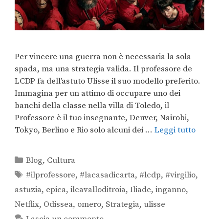
Per vincere una guerra non è necessaria la sola
spada, ma una strategia valida. Il professore de
LCDP fa dell’astuto Ulisse il suo modello preferito.
Immagina per un attimo di occupare uno dei
banchi della classe nella villa di Toledo, il
Professore è il tuo insegnante, Denver, Nairobi,
Tokyo, Berlino e Rio solo alcuni dei …
Leggi tutto
Blog
,
Cultura
#ilprofessore
,
#lacasadicarta
,
#lcdp
,
#virgilio
,
astuzia
,
epica
,
ilcavalloditroia
,
Iliade
,
inganno
,
Netflix
,
Odissea
,
omero
,
Strategia
,
ulisse
Lascia un commento