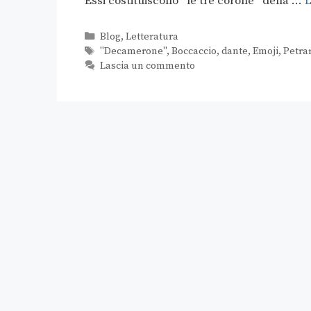
Essi costituiscono “le tre corone” della …
L
Blog
,
Letteratura
"Decamerone"
,
Boccaccio
,
dante
,
Emoji
,
Petra
Lascia un commento