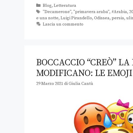
Blog
,
Letteratura
"Decamerone"
,
"primavera araba"
,
#Arabia
,
2
e una notte
,
Luigi Pirandello
,
Odissea
,
persia
,
uli
Lascia un commento
BOCCACCIO “CREÒ” LA 
MODIFICANO: LE EMOJI
29 Marzo 2021
di
Giulia Cantù