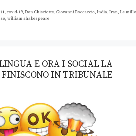
011
,
covid-19
,
Don Chisciotte
,
Giovanni Boccaccio
,
India
,
Iran
,
Le mill
sse
,
william shakespeare
LINGUA E ORA I SOCIAL LA
 FINISCONO IN TRIBUNALE