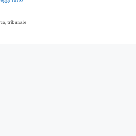
eggi tutto
rca
,
tribunale