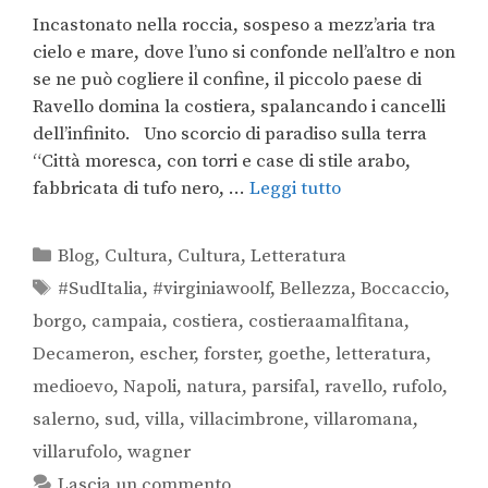
Incastonato nella roccia, sospeso a mezz’aria tra
cielo e mare, dove l’uno si confonde nell’altro e non
se ne può cogliere il confine, il piccolo paese di
Ravello domina la costiera, spalancando i cancelli
dell’infinito. Uno scorcio di paradiso sulla terra
“Città moresca, con torri e case di stile arabo,
fabbricata di tufo nero, …
Leggi tutto
Blog
,
Cultura
,
Cultura
,
Letteratura
#SudItalia
,
#virginiawoolf
,
Bellezza
,
Boccaccio
,
borgo
,
campaia
,
costiera
,
costieraamalfitana
,
Decameron
,
escher
,
forster
,
goethe
,
letteratura
,
medioevo
,
Napoli
,
natura
,
parsifal
,
ravello
,
rufolo
,
salerno
,
sud
,
villa
,
villacimbrone
,
villaromana
,
villarufolo
,
wagner
Lascia un commento