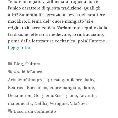
“cuore mangiato”. L’allucinata tragicità non è
l’unico carattere di questa tradizione. Quali gli
altri? Superata l’osservazione ovvia del carattere
macabro, il tema del “cuore mangiato” si è
originato in area celtica. Variamente seguito dalla
tradizione letteraria medievale, lo rintracciamo,
prima dalla letteratura occitanica, poi all’interno …
Leggi tutto
Blog
,
Cultura
#AchilleLauro
,
Aciascun'almapresapresaegentilcore
,
baby
,
Beatrice
,
Boccaccio
,
cuoremangiato
,
dante
,
Decameron
,
GuigliemoRossiglione
,
Levante
,
maleducata
,
Netflix
,
Vertigine
,
VitaNova
Lascia un commento