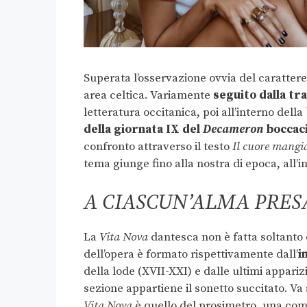
Superata l’osservazione ovvia del caratter
area celtica. Variamente
seguito dalla tr
letteratura occitanica, poi all’interno della
della giornata IX del
Decameron
boccac
confronto attraverso il testo
Il cuore mangia
tema giunge fino alla nostra di epoca, all’i
A CIASCUN’ALMA PRES
La
Vita Nova
dantesca non è fatta soltanto
dell’opera è formato rispettivamente dall’
i
della lode (XVII-XXI) e dalle ultimi apparizi
sezione appartiene il sonetto succitato. Va 
Vita Nova
è quello del prosimetro, una comm