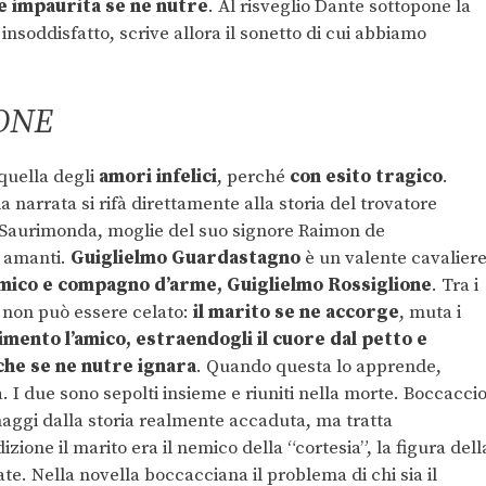
e impaurita se ne nutre
. Al risveglio Dante sottopone la
 insoddisfatto, scrive allora il sonetto di cui abbiamo
ONE
quella degli
amori infelici
, perché
con esito tragico
.
a narrata si rifà direttamente alla storia del trovatore
 Saurimonda, moglie del suo signore Raimon de
e amanti.
Guiglielmo Guardastagno
è un valente cavalier
 amico e compagno d’arme, Guiglielmo Rossiglione
. Tra i
 non può essere celato:
il marito se ne accorge
, muta i
imento l’amico, estraendogli il cuore dal petto e
che se ne nutre ignara
. Quando questa lo apprende,
ra. I due sono sepolti insieme e riuniti nella morte. Boccacci
onaggi dalla storia realmente accaduta, ma tratta
zione il marito era il nemico della “cortesia”, la figura dell
te. Nella novella boccacciana il problema di chi sia il