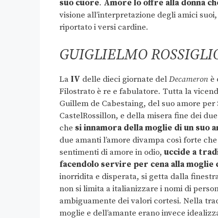
suo cuore
.
Amore lo offre alla donna ch
visione all’interpretazione degli amici suoi,
riportato i versi cardine.
GUIGLIELMO ROSSIGLI
La
IV
delle dieci giornate del
Decameron
è 
Filostrato è re e fabulatore. Tutta la vicend
Guillem de Cabestaing, del suo amore per
CastelRossillon, e della misera fine dei du
che
si innamora della moglie di un suo
due amanti l’amore divampa così forte che
sentimenti di amore in odio,
uccide a trad
facendolo servire per cena alla moglie 
inorridita e disperata, si getta dalla finest
non si limita a italianizzare i nomi di pers
ambiguamente dei valori cortesi. Nella tradi
moglie e dell’amante erano invece idealizza