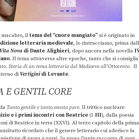
e macabro, il
tema del “cuore mangiato”
si è originato in
adizione letteraria medievale
, lo rintracciamo, prima dal
Vita Nova
di Dante Alighieri
, dopo ancora nella novella
I
iano
. Il tema attraversa altre epoche, tanto che si consiglia 
to. Storia di un tema letterario dal Medioevo all’Ottocento
. Il
nterno di
Vertigini
di Levante
.
A E GENTIL CORE
 da
Tanto gentile e tanto onesta pare
. Il trittico nucleare
nizio e i primi incontri con Beatrice
(I-
III
), dalla poesia
oni di Beatrice in terra (XXVI). Al terzo capitolo della prima
anzitutto ricordato che il genere letterario cui aderisce la
istione di prosa e versi. In prosa Dante racconta di aver