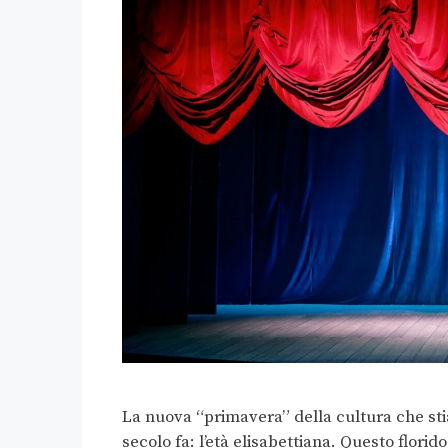
La nuova “primavera” della cultura che sti
secolo fa: l’età elisabettiana. Questo florid