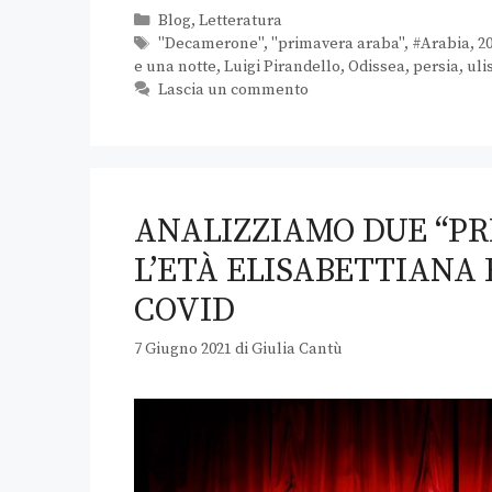
Blog
,
Letteratura
"Decamerone"
,
"primavera araba"
,
#Arabia
,
2
e una notte
,
Luigi Pirandello
,
Odissea
,
persia
,
uli
Lascia un commento
ANALIZZIAMO DUE “PR
L’ETÀ ELISABETTIANA 
COVID
7 Giugno 2021
di
Giulia Cantù