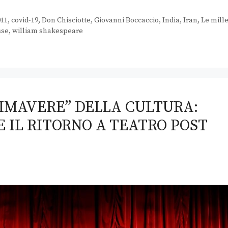
011
,
covid-19
,
Don Chisciotte
,
Giovanni Boccaccio
,
India
,
Iran
,
Le mill
sse
,
william shakespeare
IMAVERE” DELLA CULTURA:
E IL RITORNO A TEATRO POST