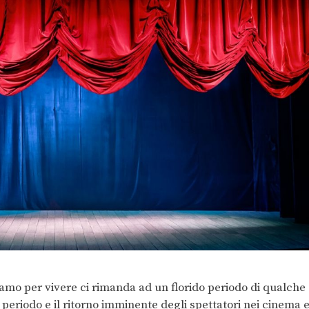
amo per vivere ci rimanda ad un florido periodo di qualche
o periodo e il ritorno imminente degli spettatori nei cinema 