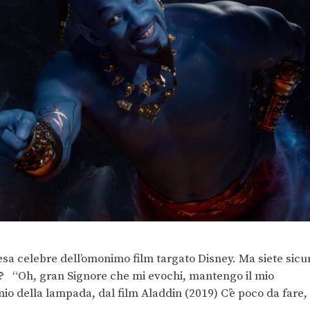
resa celebre dell’omonimo film targato Disney. Ma siete sicur
n? “Oh, gran Signore che mi evochi, mantengo il mio
nio della lampada, dal film Aladdin (2019) C’è poco da fare,