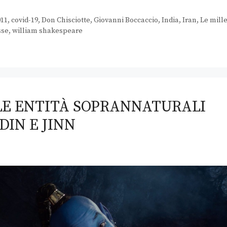
011
,
covid-19
,
Don Chisciotte
,
Giovanni Boccaccio
,
India
,
Iran
,
Le mill
sse
,
william shakespeare
 LE ENTITÀ SOPRANNATURALI
IN E JINN