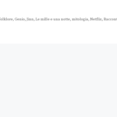
folklore
,
Genio
,
Jinn
,
Le mille e una notte
,
mitologia
,
Netflix
,
Raccont