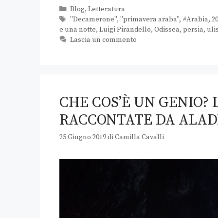
Blog
,
Letteratura
"Decamerone"
,
"primavera araba"
,
#Arabia
,
2
e una notte
,
Luigi Pirandello
,
Odissea
,
persia
,
uli
Lascia un commento
CHE COS’È UN GENIO?
RACCONTATE DA ALADD
25 Giugno 2019
di
Camilla Cavalli