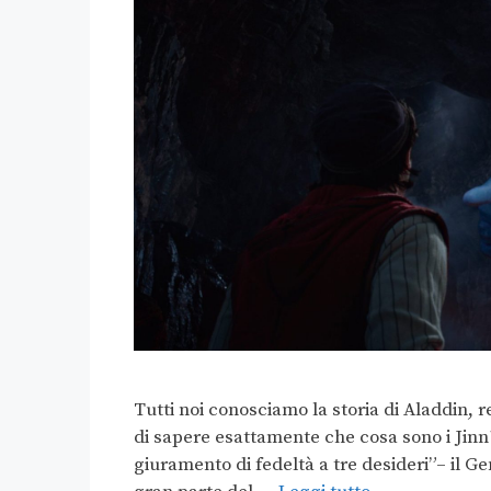
Tutti noi conosciamo la storia di Aladdin, 
di sapere esattamente che cosa sono i Jin
giuramento di fedeltà a tre desideri”– il Ge