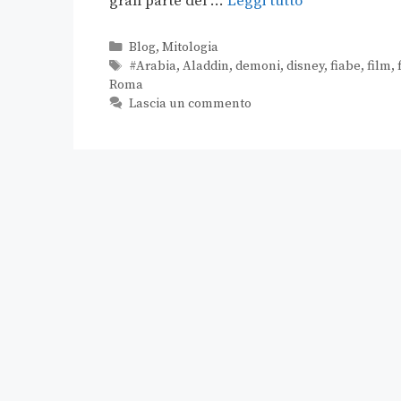
gran parte del …
Leggi tutto
Blog
,
Mitologia
#Arabia
,
Aladdin
,
demoni
,
disney
,
fiabe
,
film
,
Roma
Lascia un commento