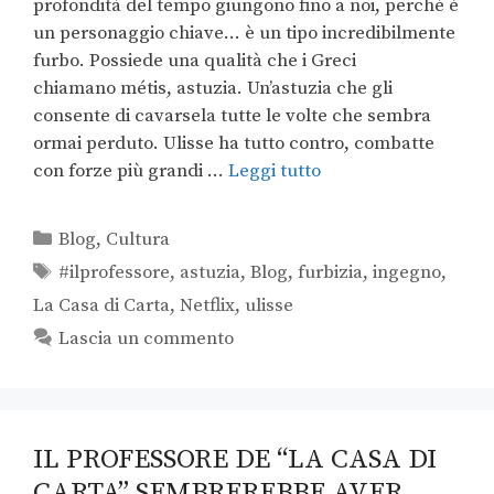
profondità del tempo giungono fino a noi, perché è
un personaggio chiave… è un tipo incredibilmente
furbo. Possiede una qualità che i Greci
chiamano métis, astuzia. Un’astuzia che gli
consente di cavarsela tutte le volte che sembra
ormai perduto. Ulisse ha tutto contro, combatte
con forze più grandi …
Leggi tutto
Blog
,
Cultura
#ilprofessore
,
astuzia
,
Blog
,
furbizia
,
ingegno
,
La Casa di Carta
,
Netflix
,
ulisse
Lascia un commento
IL PROFESSORE DE “LA CASA DI
CARTA” SEMBREREBBE AVER