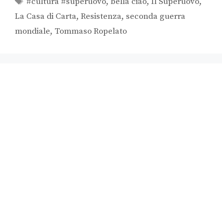
#cultura #superuovo
,
bella ciao
,
Il Superuovo
,
La Casa di Carta
,
Resistenza
,
seconda guerra
mondiale
,
Tommaso Ropelato