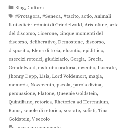
Blog
,
Cultura
#Protagora
,
#Seneca
,
#tacito
,
actio
,
Animali
fantastici: i crimini di Grindelwald
,
Aristofane
,
arte
del discorso
,
Cicerone
,
cinque momenti del
discorso
,
deliberativo
,
Demostene
,
discorso
,
dispositio
,
Elena di troia
,
elocutio
,
epidittico
,
esercizi retorici
,
giudiziario
,
Gorgia
,
Grecia
,
Grindelwald
,
institutio oratoria
,
inventio
,
Isocrate
,
Jhonny Depp
,
Lisia
,
Lord Voldemort
,
magia
,
memoria
,
Novecento
,
parola
,
parola divina
,
persuasione
,
Platone
,
Queenie Goldstein
,
Quintiliano
,
retorica
,
Rhetorica ad Herennium
,
Roma
,
scuole di retorica
,
socrate
,
sofisti
,
Tina
Goldstein
,
V secolo
Lascia un commento