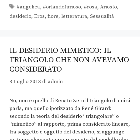
#angelica
,
#orlandofurioso
,
#rosa
,
Ariosto
,
desiderio
,
Eros
,
fiore
,
letteratura
,
Sessualità
IL DESIDERIO MIMETICO: IL
TRIANGOLO CHE NON AVEVAMO
CONSIDERATO
8 Luglio 2018
di
admin
No, non è quello di Renato Zero il triangolo di cui si
parla, ma quello ipotizzato da René Girard:
secondo la teoria del desiderio “triangolare” o
“mimetico” al rapporto, prima considerato lineare,
tra soggetto e oggetto del desiderio, si aggiunge
un terzo elemento rappresentato dal modello che