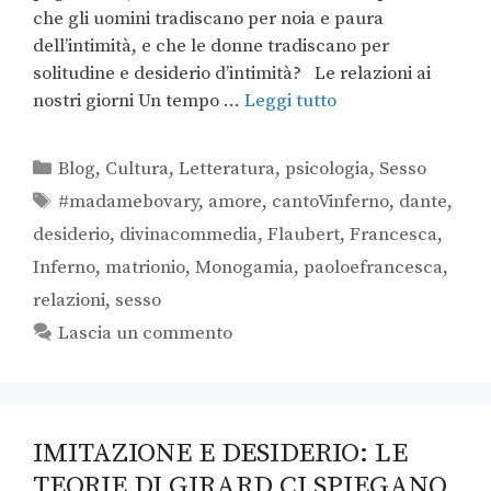
che gli uomini tradiscano per noia e paura
dell’intimità, e che le donne tradiscano per
solitudine e desiderio d’intimità? Le relazioni ai
nostri giorni Un tempo …
Leggi tutto
Blog
,
Cultura
,
Letteratura
,
psicologia
,
Sesso
#madamebovary
,
amore
,
cantoVinferno
,
dante
,
desiderio
,
divinacommedia
,
Flaubert
,
Francesca
,
Inferno
,
matrionio
,
Monogamia
,
paoloefrancesca
,
relazioni
,
sesso
Lascia un commento
IMITAZIONE E DESIDERIO: LE
TEORIE DI GIRARD CI SPIEGANO