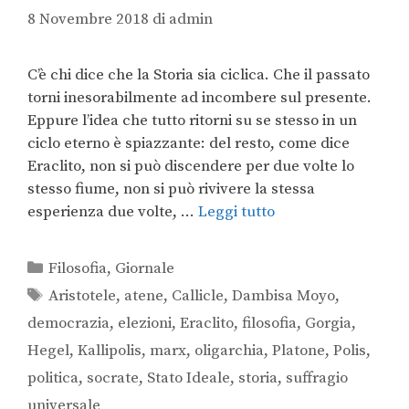
8 Novembre 2018
di
admin
C’è chi dice che la Storia sia ciclica. Che il passato
torni inesorabilmente ad incombere sul presente.
Eppure l’idea che tutto ritorni su se stesso in un
ciclo eterno è spiazzante: del resto, come dice
Eraclito, non si può discendere per due volte lo
stesso fiume, non si può rivivere la stessa
esperienza due volte, …
Leggi tutto
Filosofia
,
Giornale
Aristotele
,
atene
,
Callicle
,
Dambisa Moyo
,
democrazia
,
elezioni
,
Eraclito
,
filosofia
,
Gorgia
,
Hegel
,
Kallipolis
,
marx
,
oligarchia
,
Platone
,
Polis
,
politica
,
socrate
,
Stato Ideale
,
storia
,
suffragio
universale