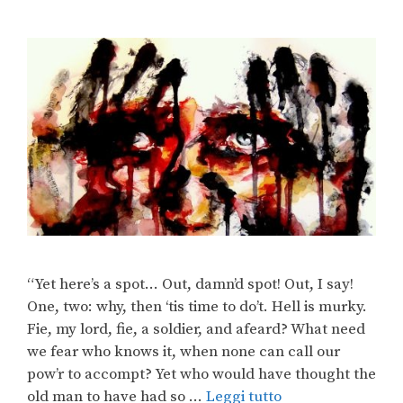
“Yet here’s a spot… Out, damn’d spot! Out, I say!
One, two: why, then ‘tis time to do’t. Hell is murky.
Fie, my lord, fie, a soldier, and afeard? What need
we fear who knows it, when none can call our
pow’r to accompt? Yet who would have thought the
old man to have had so …
Leggi tutto