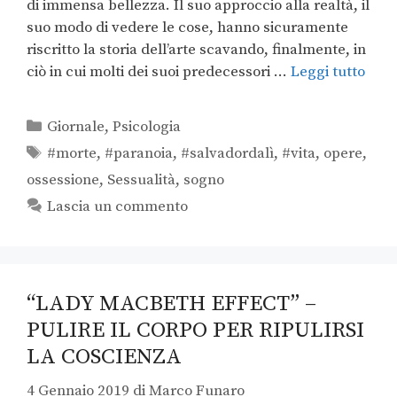
di immensa bellezza. Il suo approccio alla realtà, il
suo modo di vedere le cose, hanno sicuramente
riscritto la storia dell’arte scavando, finalmente, in
ciò in cui molti dei suoi predecessori …
Leggi tutto
Giornale
,
Psicologia
#morte
,
#paranoia
,
#salvadordalì
,
#vita
,
opere
,
ossessione
,
Sessualità
,
sogno
Lascia un commento
“LADY MACBETH EFFECT” –
PULIRE IL CORPO PER RIPULIRSI
LA COSCIENZA
4 Gennaio 2019
di
Marco Funaro