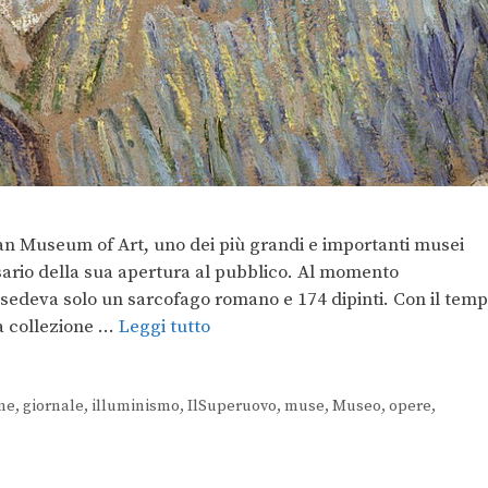
n Museum of Art, uno dei più grandi e importanti musei
ersario della sua apertura al pubblico. Al momento
ossedeva solo un sarcofago romano e 174 dipinti. Con il tem
na collezione …
Leggi tutto
ne
,
giornale
,
illuminismo
,
IlSuperuovo
,
muse
,
Museo
,
opere
,