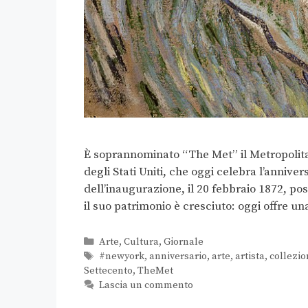
È soprannominato “The Met” il Metropolita
degli Stati Uniti, che oggi celebra l’anniv
dell’inaugurazione, il 20 febbraio 1872, p
il suo patrimonio è cresciuto: oggi offre u
Arte
,
Cultura
,
Giornale
#newyork
,
anniversario
,
arte
,
artista
,
collezio
Settecento
,
TheMet
Lascia un commento