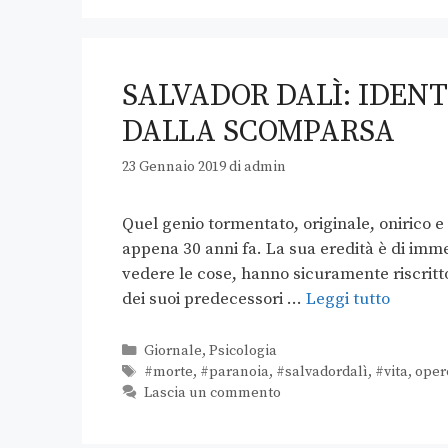
SALVADOR DALÌ: IDENT
DALLA SCOMPARSA
23 Gennaio 2019
di
admin
Quel genio tormentato, originale, onirico e
appena 30 anni fa. La sua eredità è di imme
vedere le cose, hanno sicuramente riscritto 
dei suoi predecessori …
Leggi tutto
Giornale
,
Psicologia
#morte
,
#paranoia
,
#salvadordalì
,
#vita
,
oper
Lascia un commento