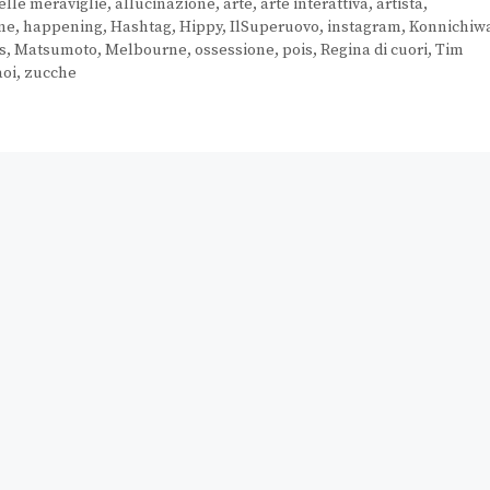
elle meraviglie
,
allucinazione
,
arte
,
arte interattiva
,
artista
,
ne
,
happening
,
Hashtag
,
Hippy
,
IlSuperuovo
,
instagram
,
Konnichiw
s
,
Matsumoto
,
Melbourne
,
ossessione
,
pois
,
Regina di cuori
,
Tim
aoi
,
zucche