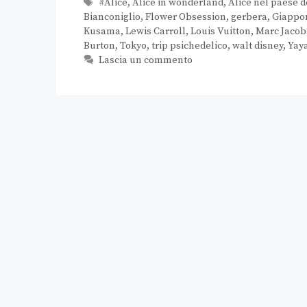
#Alice
,
Alice in wonderland
,
Alice nel paese d
Bianconiglio
,
Flower Obsession
,
gerbera
,
Giappo
Kusama
,
Lewis Carroll
,
Louis Vuitton
,
Marc Jacob
Burton
,
Tokyo
,
trip psichedelico
,
walt disney
,
Yay
Lascia un commento