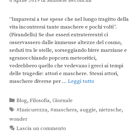
6 Aprile 2019
di
Samuele Beconcini
“Imparerai a tue spese che nel lungo tragitto della
vita incontrerai tante maschere e pochi volti”.
(Pirandello) Se due esseri extraterrestri ci
osservassero dalle immense altezze del cosmo,
seduti tra le stelle, sorseggiando birre marziane e
sgranocchiando popcorn meteoritici,
vedrebbero quello che vedevano i greci ai tempi
delle tragedie: attori e maschere. Stessi attori,
maschere diverse per …
Leggi tutto
Blog
,
Filosofia
,
Giornale
#Insicurezza
,
#maschera
,
auggie
,
nietzsche
,
wonder
Lascia un commento