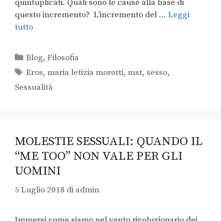
quintuplicati. Quali sono le cause alla base di
questo incremento? L’incremento del …
Leggi
tutto
Blog
,
Filosofia
Eros
,
maria letizia morotti
,
mst
,
sesso
,
Sessualità
MOLESTIE SESSUALI: QUANDO IL
“ME TOO” NON VALE PER GLI
UOMINI
5 Luglio 2018
di
admin
Immersi come siamo nel vento rivoluzionario dei