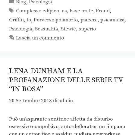
Blog
,
Psicologia
Complesso edipico
,
es
,
Fase orale
,
Freud
,
Griffin
,
Io
,
Perverso polimorfo
,
piacere
,
psicanalisi
,
Psicologia
,
Sessualità
,
Stewie
,
superio
Lascia un commento
LENA DUNHAM E LA
PROFANAZIONE DELLE SERIE TV
“IN ROSA”
20 Settembre 2018
di
admin
Può un’aspirante scrittrice affetta da disturbo
ossessivo compulsivo, auto-defloratasi un timpano
con un cotton fioc e assidua nudista newyorkese