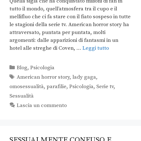
Quella sigla che ha conquistato milioni di fan in
tutto il mondo, quell’atmosfera tra il cupo e il
mellifluo che ci fa stare con il fiato sospeso in tutte
le stagioni della serie tv. American horror story ha
attraversato, puntata per puntata, molti
argomenti: dalle apparizioni di fantasmi in un
hotel alle streghe di Coven, …
Leggi tutto
Blog
,
Psicologia
American horror story
,
lady gaga
,
omosessualità
,
parafilie
,
Psicologia
,
Serie tv
,
Sessualità
Lascia un commento
SESSUALMENTE CONFUSO E