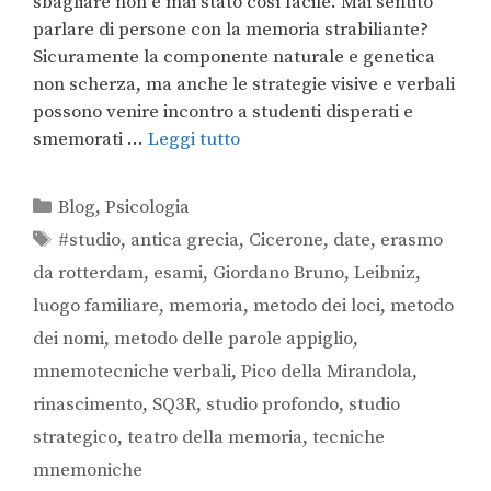
sbagliare non è mai stato così facile. Mai sentito
parlare di persone con la memoria strabiliante?
Sicuramente la componente naturale e genetica
non scherza, ma anche le strategie visive e verbali
possono venire incontro a studenti disperati e
smemorati …
Leggi tutto
Blog
,
Psicologia
#studio
,
antica grecia
,
Cicerone
,
date
,
erasmo
da rotterdam
,
esami
,
Giordano Bruno
,
Leibniz
,
luogo familiare
,
memoria
,
metodo dei loci
,
metodo
dei nomi
,
metodo delle parole appiglio
,
mnemotecniche verbali
,
Pico della Mirandola
,
rinascimento
,
SQ3R
,
studio profondo
,
studio
strategico
,
teatro della memoria
,
tecniche
mnemoniche