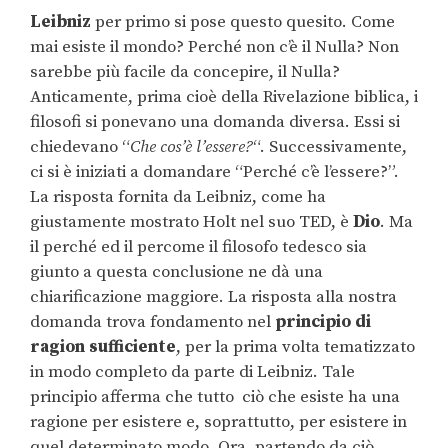
Leibniz
per primo si pose questo quesito. Come
mai esiste il mondo? Perché non c’è il Nulla? Non
sarebbe più facile da concepire, il Nulla?
Anticamente, prima cioè della Rivelazione biblica, i
filosofi si ponevano una domanda diversa. Essi si
chiedevano “
Che cos’è l’essere?
“. Successivamente,
ci si è iniziati a domandare “Perché c’è l’essere?”.
La risposta fornita da Leibniz, come ha
giustamente mostrato Holt nel suo TED, è
Dio
. Ma
il perché ed il percome il filosofo tedesco sia
giunto a questa conclusione ne dà una
chiarificazione maggiore. La risposta alla nostra
domanda trova fondamento nel
principio di
ragion sufficiente
, per la prima volta tematizzato
in modo completo da parte di Leibniz. Tale
principio afferma che tutto ciò che esiste ha una
ragione per esistere e, soprattutto, per esistere in
quel determinato modo. Ora, partendo da ciò,