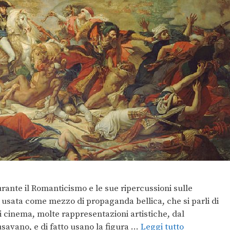
urante il Romanticismo e le sue ripercussioni sulle
e usata come mezzo di propaganda bellica, che si parli di
 di cinema, molte rappresentazioni artistiche, dal
usavano, e di fatto usano la figura …
Leggi tutto