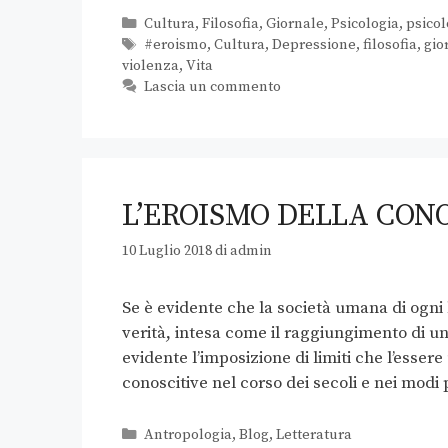
Cultura
,
Filosofia
,
Giornale
,
Psicologia
,
psicol
#eroismo
,
Cultura
,
Depressione
,
filosofia
,
gio
violenza
,
Vita
Lascia un commento
L’EROISMO DELLA CON
10 Luglio 2018
di
admin
Se è evidente che la società umana di ogni 
verità, intesa come il raggiungimento di u
evidente l’imposizione di limiti che l’esser
conoscitive nel corso dei secoli e nei modi
Antropologia
,
Blog
,
Letteratura