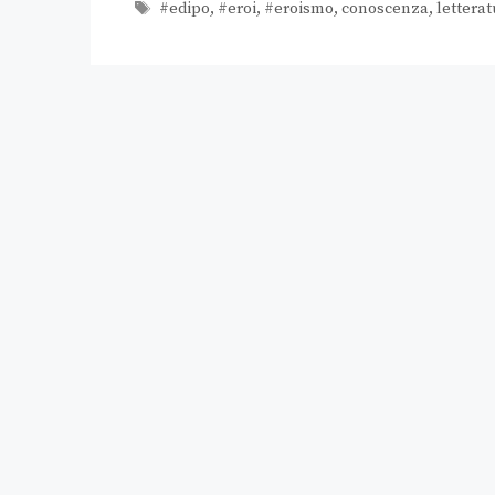
#edipo
,
#eroi
,
#eroismo
,
conoscenza
,
letterat