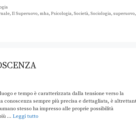
ogia
rnale
,
Il Superuovo
,
mha
,
Psicologia
,
Società
,
Sociologia
,
superuovo
,
OSCENZA
luogo e tempo è caratterizzata dalla tensione verso la
na conoscenza sempre più precisa e dettagliata, è altrettan
e umano stesso ha impresso alle proprie possibilità
 più …
Leggi tutto