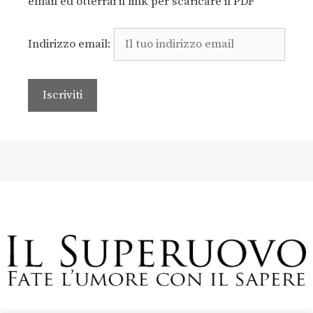
email ed otterrai il link per scaricare il PDF
Indirizzo email: