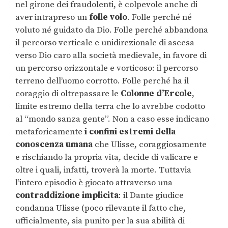
nel girone dei fraudolenti, è colpevole anche di
aver intrapreso un
folle volo
. Folle perché né
voluto né guidato da Dio. Folle perché abbandona
il percorso verticale e unidirezionale di ascesa
verso Dio caro alla società medievale, in favore di
un percorso orizzontale e vorticoso: il percorso
terreno dell’uomo corrotto. Folle perché ha il
coraggio di oltrepassare le
Colonne d’Ercole
,
limite estremo della terra che lo avrebbe codotto
al “mondo sanza gente”. Non a caso esse indicano
metaforicamente
i confini estremi della
conoscenza umana
che Ulisse, coraggiosamente
e rischiando la propria vita, decide di valicare e
oltre i quali, infatti, troverà la morte. Tuttavia
l’intero episodio è giocato attraverso una
contraddizione implicita
: il Dante giudice
condanna Ulisse (poco rilevante il fatto che,
ufficialmente, sia punito per la sua abilità di