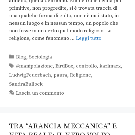
almeno, quella dell’uomo. Anche fra le civiltà più
primitive, non progredite, si è trovata traccia di
una qualche forma di culto, non c’è mai stato, in
nessun luogo e in nessun tempo, un popolo che
non fosse in un certo qual modo religioso. La
religione, come fenomeno …
Leggi tutto
Blog
,
Sociologia
#manipolazione
,
BirdBox
,
controllo
,
karlmarx
,
LudwigFeuerbach
,
paura
,
Religione
,
SandraBullock
Lascia un commento
TRA “ARANCIA MECCANICA” E