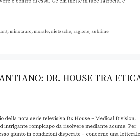
vore e contro di essa. C’è chi mette in luce l’atrocità e
Kant
,
minotauro
,
morale
,
nietzsche
,
ragione
,
sublime
KANTIANO: DR. HOUSE TRA ETIC
o della nota serie televisiva Dr. House – Medical Division,
 ed intrigante rompicapo da risolvere mediante acume. Per
spesso giunto in condizioni disperate – concerne una letteral