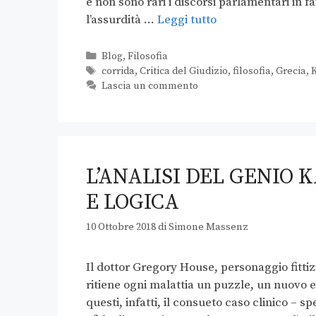
e non sono rari i discorsi parlamentari in fa
l’assurdità …
Leggi tutto
Blog
,
Filosofia
corrida
,
Critica del Giudizio
,
filosofia
,
Grecia
,
Lascia un commento
L’ANALISI DEL GENIO 
E LOGICA
10 Ottobre 2018
di
Simone Massenz
Il dottor Gregory House, personaggio fittizi
ritiene ogni malattia un puzzle, un nuovo
questi, infatti, il consueto caso clinico – 