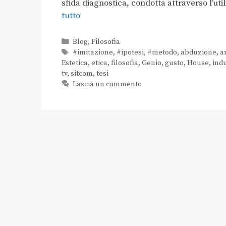
sfida diagnostica, condotta attraverso l’uti
tutto
Blog
,
Filosofia
#imitazione
,
#ipotesi
,
#metodo
,
abduzione
,
ar
Estetica
,
etica
,
filosofia
,
Genio
,
gusto
,
House
,
ind
tv
,
sitcom
,
tesi
Lascia un commento