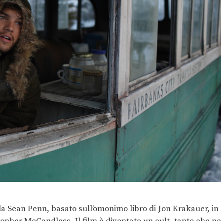
 da Sean Penn, basato sull’omonimo libro di Jon Krakauer, in
stopher McCandless. Il film è diventato un cult, tanto che ne