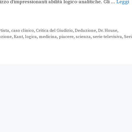
lizzo d’impressionanti abilità logico-analitiche. Gli …
Leggi
tista
,
caso clinico
,
Critica del Giudizio
,
Deduzione
,
Dr. House
,
uzione
,
Kant
,
logica
,
medicina
,
piacere
,
scienza
,
serie televisiva
,
Ser