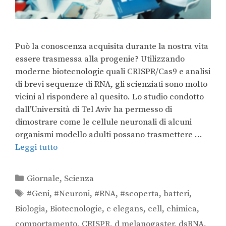
Può la conoscenza acquisita durante la nostra vita
essere trasmessa alla progenie? Utilizzando
moderne biotecnologie quali CRISPR/Cas9 e analisi
di brevi sequenze di RNA, gli scienziati sono molto
vicini al rispondere al quesito. Lo studio condotto
dall’Università di Tel Aviv ha permesso di
dimostrare come le cellule neuronali di alcuni
organismi modello adulti possano trasmettere …
Leggi tutto
Giornale
,
Scienza
#Geni
,
#Neuroni
,
#RNA
,
#scoperta
,
batteri
,
Biologia
,
Biotecnologie
,
c elegans
,
cell
,
chimica
,
comportamento
,
CRISPR
,
d melanogaster
,
dsRNA
,