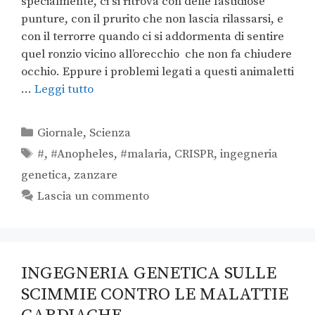
specialmente, ci si ritrova con delle fastidiose
punture, con il prurito che non lascia rilassarsi, e
con il terrorre quando ci si addormenta di sentire
quel ronzio vicino all’orecchio che non fa chiudere
occhio. Eppure i problemi legati a questi animaletti
…
Leggi tutto
Giornale
,
Scienza
#
,
#Anopheles
,
#malaria
,
CRISPR
,
ingegneria
genetica
,
zanzare
Lascia un commento
INGEGNERIA GENETICA SULLE
SCIMMIE CONTRO LE MALATTIE