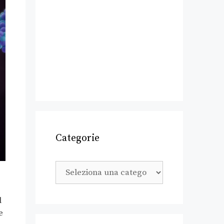
Categorie
l
e