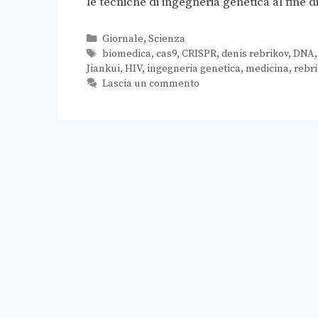
le tecniche di ingegneria genetica al fine 
Giornale
,
Scienza
biomedica
,
cas9
,
CRISPR
,
denis rebrikov
,
DNA
Jiankui
,
HIV
,
ingegneria genetica
,
medicina
,
rebr
Lascia un commento