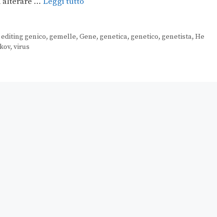
di alterare …
Leggi tutto
,
editing genico
,
gemelle
,
Gene
,
genetica
,
genetico
,
genetista
,
He
ikov
,
virus