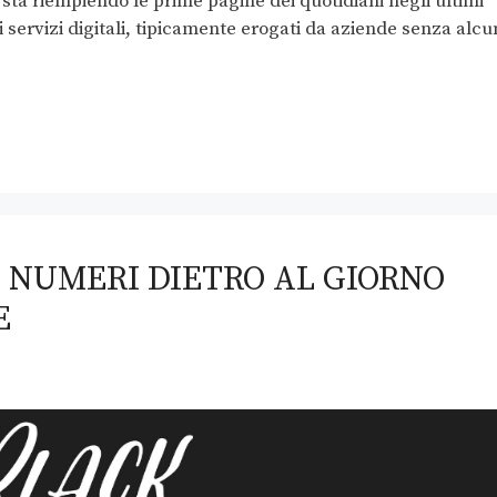
sta riempiendo le prime pagine dei quotidiani negli ultimi
ui servizi digitali, tipicamente erogati da aziende senza alcu
I NUMERI DIETRO AL GIORNO
E