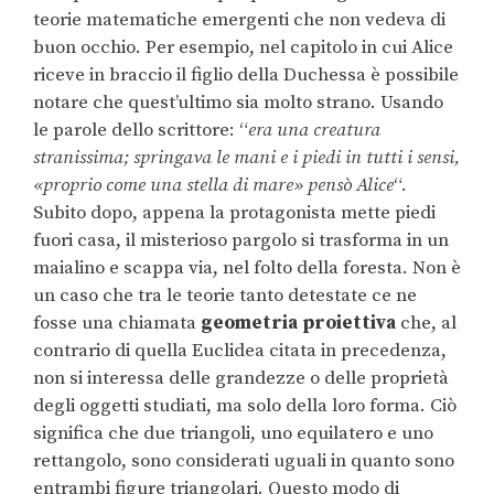
teorie matematiche emergenti che non vedeva di
buon occhio. Per esempio, nel capitolo in cui Alice
riceve in braccio il figlio della Duchessa è possibile
notare che quest’ultimo sia molto strano. Usando
le parole dello scrittore: “
era una creatura
stranissima; springava le mani e i piedi in tutti i sensi,
«proprio come una stella di mare» pensò Alice
“.
Subito dopo, appena la protagonista mette piedi
fuori casa, il misterioso pargolo si trasforma in un
maialino e scappa via, nel folto della foresta. Non è
un caso che tra le teorie tanto detestate ce ne
fosse una chiamata
geometria proiettiva
che, al
contrario di quella Euclidea citata in precedenza,
non si interessa delle grandezze o delle proprietà
degli oggetti studiati, ma solo della loro forma. Ciò
significa che due triangoli, uno equilatero e uno
rettangolo, sono considerati uguali in quanto sono
entrambi figure triangolari. Questo modo di