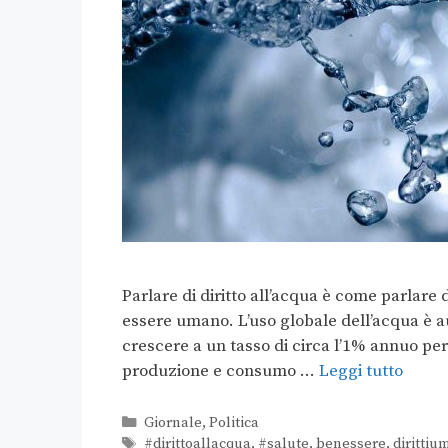
Parlare di diritto all’acqua è come parlare di
essere umano. L’uso globale dell’acqua è au
crescere a un tasso di circa l’1% annuo pe
produzione e consumo …
Leggi tutto
Giornale
,
Politica
#dirittoallacqua
,
#salute
,
benessere
,
dirittiu