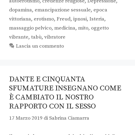
autoerotismo
,
credenze religiose
,
Depressione
,
dopamina
,
emancipazione sessuale
,
epoca
vittoriana
,
erotismo
,
Freud
,
ipnosi
,
Isteria
,
massaggio pelvico
,
medicina
,
mito
,
oggetto
vibrante
,
tabù
,
vibratore
Lascia un commento
DANTE E CINQUANTA
SFUMATURE INSEGNANO COME
È CAMBIATO IL NOSTRO
RAPPORTO CON IL SESSO
17 Marzo 2019
di
Sabrina Ciamarra