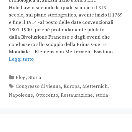
cronologica avanzata dallo storico Eric
Hobsbawm secondo la quale si indica il XIX
secolo, sul piano storiografico, avente inizio il 1789
e fine il 1914 -al posto delle date convenzionali
1801-1900- poiché profondamente pilotato
dalla Rivoluzione Francese e dagli eventi che
condussero allo scoppio della Prima Guerra
Mondiale. Klemens von Metternich Esistono …
Leggi tutto
Blog
,
Storia
Congresso di vienna
,
Europa
,
Metternich
,
Napoleone
,
Ottocento
,
Restaurazione
,
storia