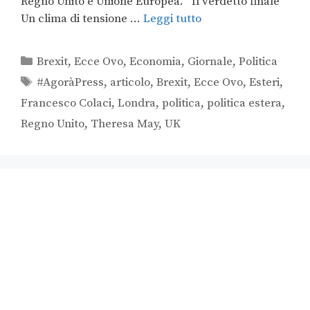
Regno Unito e Unione Europea. Il verdetto finale
Un clima di tensione …
Leggi tutto
Brexit
,
Ecce Ovo
,
Economia
,
Giornale
,
Politica
#AgoràPress
,
articolo
,
Brexit
,
Ecce Ovo
,
Esteri
,
Francesco Colaci
,
Londra
,
politica
,
politica estera
,
Regno Unito
,
Theresa May
,
UK