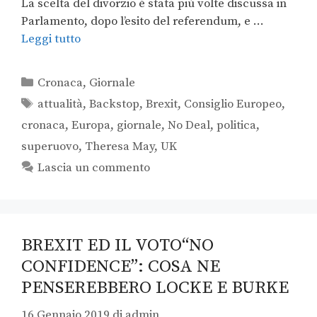
La scelta del divorzio è stata più volte discussa in
Parlamento, dopo l’esito del referendum, e …
Leggi tutto
Cronaca
,
Giornale
attualità
,
Backstop
,
Brexit
,
Consiglio Europeo
,
cronaca
,
Europa
,
giornale
,
No Deal
,
politica
,
superuovo
,
Theresa May
,
UK
Lascia un commento
BREXIT ED IL VOTO“NO
CONFIDENCE”: COSA NE
PENSEREBBERO LOCKE E BURKE
16 Gennaio 2019
di
admin