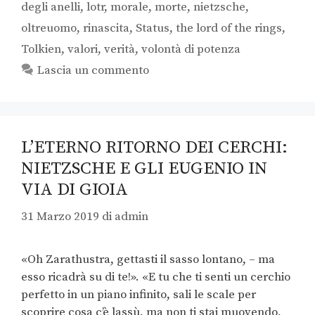
degli anelli
,
lotr
,
morale
,
morte
,
nietzsche
,
oltreuomo
,
rinascita
,
Status
,
the lord of the rings
,
Tolkien
,
valori
,
verità
,
volontà di potenza
Lascia un commento
L’ETERNO RITORNO DEI CERCHI:
NIETZSCHE E GLI EUGENIO IN
VIA DI GIOIA
31 Marzo 2019
di
admin
«Oh Zarathustra, gettasti il sasso lontano, – ma
esso ricadrà su di te!». «E tu che ti senti un cerchio
perfetto in un piano infinito, sali le scale per
scoprire cosa c’è lassù, ma non ti stai muovendo,