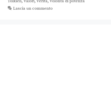
Tolkien
,
valori
,
verità
,
volontà di potenza
Lascia un commento