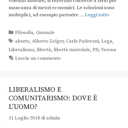
volendo abortire, si ritrovano costrette a farlo per
mancanza di mezzi economici. Le soluzioni sono
molteplici, ad esempio partorire …
Leggi tutto
Filosofia
,
Giornale
aborto
,
Alberto Zelger
,
Carla Padovani
,
Lega
,
Liberalismo
,
libertà
,
libertà materiale
,
PD
,
Verona
Lascia un commento
LIBERALISMO E
COMUNITARISMO: DOVE È
L’UOMO?
31 Luglio 2018
di
admin